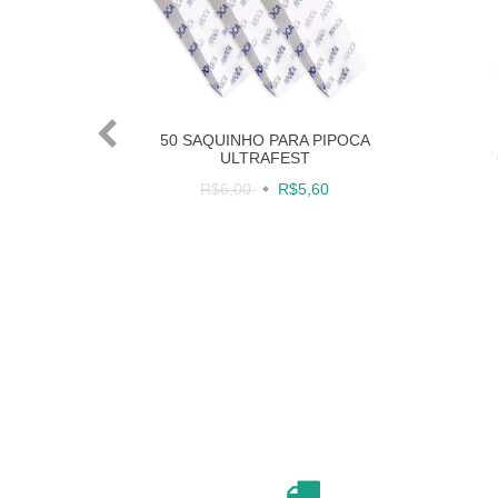
50 SAQUINHO PARA PIPOCA
ULTRAFEST
R$6,00
R$5,60
KRAFT
18X6