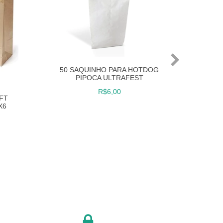
50 SAQUINHO PARA HOTDOG
PIPOCA ULTRAFEST
R$6,00
AFT
1
X6
LEMB