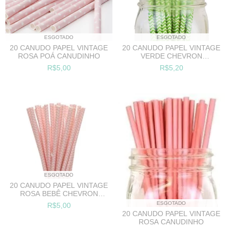
ESGOTADO
ESGOTADO
20 CANUDO PAPEL VINTAGE
20 CANUDO PAPEL VINTAGE
ROSA POÁ CANUDINHO
VERDE CHEVRON
CANUDINHO
R$5,00
R$5,20
ESGOTADO
20 CANUDO PAPEL VINTAGE
ROSA BEBÊ CHEVRON
CANUDINHO
ESGOTADO
R$5,00
20 CANUDO PAPEL VINTAGE
ROSA CANUDINHO