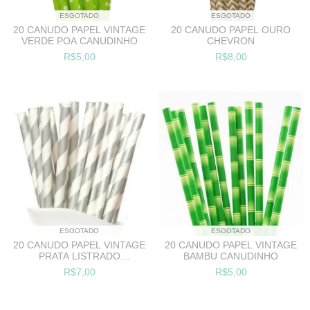
ESGOTADO
ESGOTADO
20 CANUDO PAPEL VINTAGE
20 CANUDO PAPEL OURO
VERDE POA CANUDINHO
CHEVRON
R$5,00
R$8,00
ESGOTADO
ESGOTADO
20 CANUDO PAPEL VINTAGE
20 CANUDO PAPEL VINTAGE
PRATA LISTRADO
BAMBU CANUDINHO
CANUDINHO
R$7,00
R$5,00