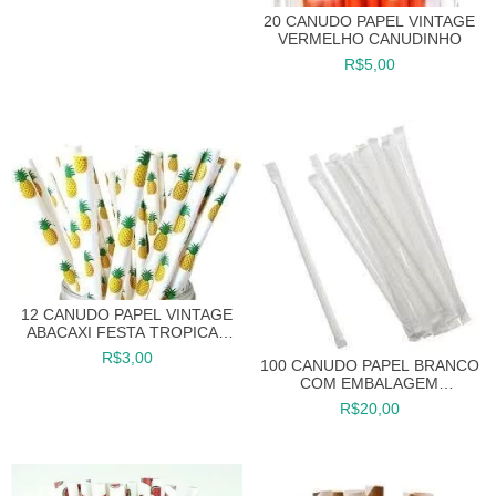
20 CANUDO PAPEL VINTAGE
VERMELHO CANUDINHO
R$5,00
12 CANUDO PAPEL VINTAGE
ABACAXI FESTA TROPICAL
CANUDINHO
R$3,00
100 CANUDO PAPEL BRANCO
COM EMBALAGEM
INDIVIDUAL
R$20,00