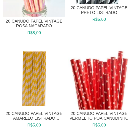
20 CANUDO PAPEL VINTAGE
PRETO LISTRADO
CANUDINHO
R$5,00
20 CANUDO PAPEL VINTAGE
ROSA NACARADO
R$8,00
20 CANUDO PAPEL VINTAGE
20 CANUDO PAPEL VINTAGE
AMARELO LISTRADO
VERMELHO POÁ CANUDINHO
CANUDINHO
R$5,00
R$5,00