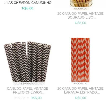
LILAS CHEVRON CANUDINHO
R$5,00
ESGOTADO
20 CANUDO PAPEL VINTAGE
DOURADO LISO
METALIZADO CANUDINHO
R$8,00
ESGOTADO
ESGOTADO
CANUDO PAPEL VINTAGE
20 CANUDO PAPEL VINTAGE
PRETO CHEVRON
LARANJA LISTRADO
CANUDINHO 20 UNI
CANUDINHO
R$5,70
R$5,00
R$5,00