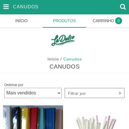
CANUDOS
INÍCIO
PRODUTOS
CARRINHO
0
Início
/
Canudos
CANUDOS
Ordenar por
Filtrar por