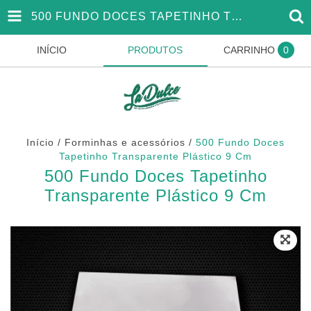
500 FUNDO DOCES TAPETINHO TRANSPARENTE PLÁSTICO 9 CM
INÍCIO
PRODUTOS
CARRINHO
0
Início
/
Forminhas e acessórios
/
500 Fundo Doces
Tapetinho Transparente Plástico 9 Cm
500 Fundo Doces Tapetinho
Transparente Plástico 9 Cm