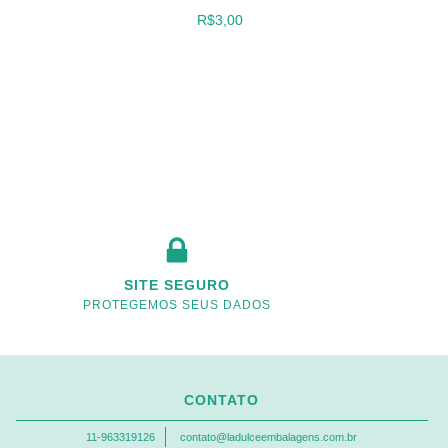
20 
R$3,00
SITE SEGURO
PROTEGEMOS SEUS DADOS
CONTATO
11-963319126
contato@ladulceembalagens.com.br